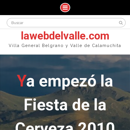
Skip
Search
to
for:
content
lawebdelvalle.com
Villa General Belgrano y Valle de Calamuchita
Ya empezó la
Fiesta de la
Cerveza 2010