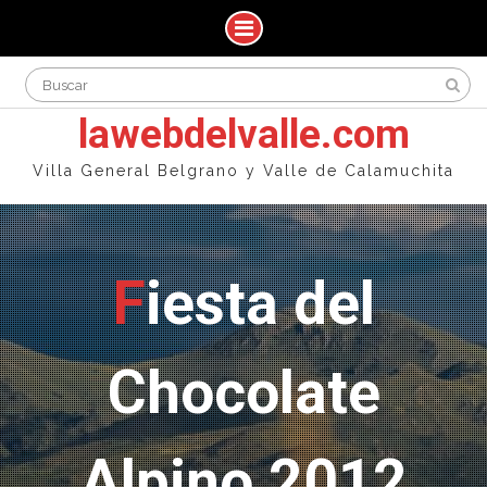
Skip
Search
to
for:
content
lawebdelvalle.com
Villa General Belgrano y Valle de Calamuchita
Fiesta del
Chocolate
Alpino 2012