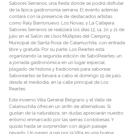
Sabores Serranos, una fiesta donde se podrá disfrutar
de la típica gastronomía serrana. El evento además
contará con la presencia de destacados artistas
como Raly Barrionuevo, Los Novas, y La Callejera.
Sabores Serranos se realizará los días 13, 14, 20 y 21 de
julio en el Salón de Usos Múltiples del Camping
Municipal de Santa Rosa de Calamuchita, con entrada
libre y gratuita. Por su parte, Los Reartes está
organizando la segunda edición de SaboReartes, un
a jornada gastronómica en un lugar especial,
plagado de historia y tradiciones para saborear.
Saboreartes se llevará a cabo el domingo 15 de julio,
desde el mediodía, en la calle principal de Los
Reartes.
Este invierno Villa General Belgrano y el Valle de
Calamuchita ofrecen un sinfín de alternativas. Si
gustan de la naturaleza, sin dudas apreciarán nuestro
entorno enmarcado por las sierras cordobesas. Y
quizás hasta se sorprendan con algún paisaje
nevado. Un paseo a pie por la Villa es una buena