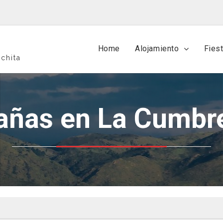
Home
Alojamiento
Fies
chita
bañas en La Cumbr