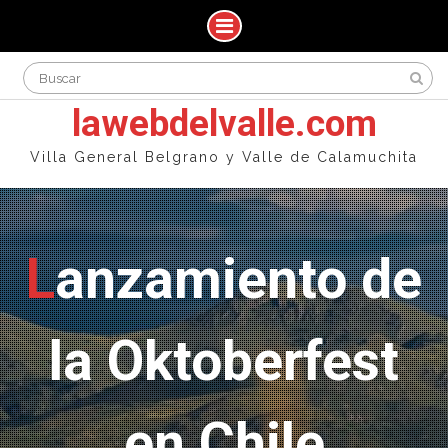
Skip
Search
to
for:
content
lawebdelvalle.com
Villa General Belgrano y Valle de Calamuchita
Lanzamiento de
la Oktoberfest
en Chile