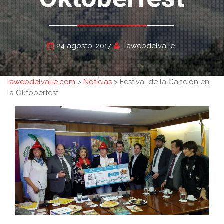
24 agosto, 2017
lawebdelvalle
lawebdelvalle.com
>
Noticias
>
Festival de la Canción en
la Oktoberfest