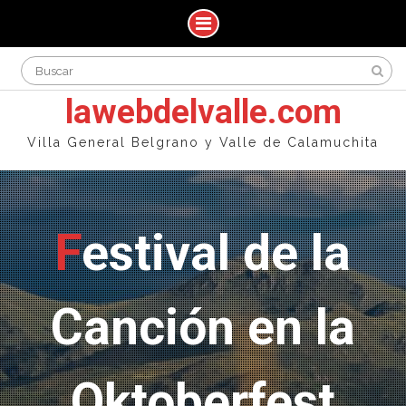
Skip
Search
to
for:
content
lawebdelvalle.com
Villa General Belgrano y Valle de Calamuchita
Festival de la
Canción en la
Oktoberfest