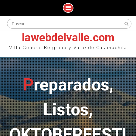
Skip
Search
to
for:
content
lawebdelvalle.com
Villa General Belgrano y Valle de Calamuchita
Preparados,
Listos,
OKTOBERFEST!