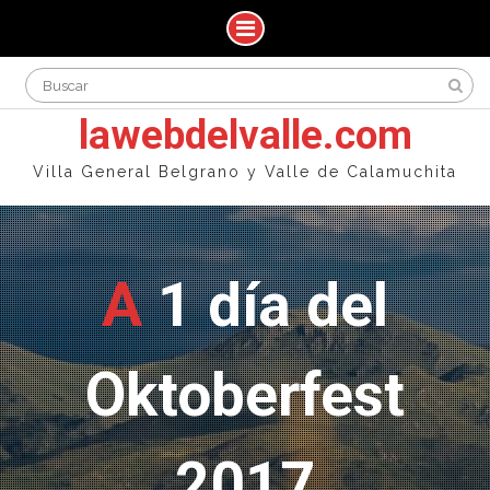
Skip
Search
to
for:
content
lawebdelvalle.com
Villa General Belgrano y Valle de Calamuchita
A 1 día del
Oktoberfest
2017