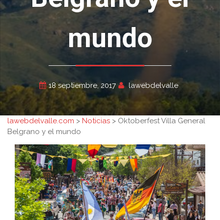
mundo
18 septiembre, 2017
lawebdelvalle
lawebdelvalle.com
>
Noticias
>
Oktoberfest Villa General
Belgrano y el mundo