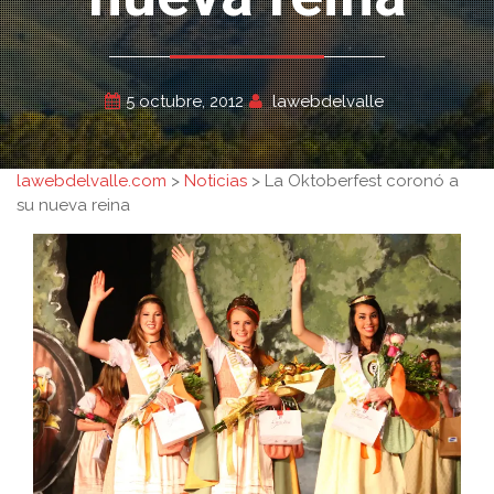
5 octubre, 2012
lawebdelvalle
lawebdelvalle.com
>
Noticias
>
La Oktoberfest coronó a
su nueva reina