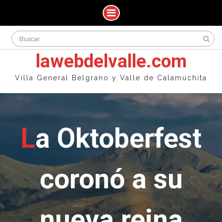
Skip
Search
to
for:
content
lawebdelvalle.com
Villa General Belgrano y Valle de Calamuchita
La Oktoberfest
coronó a su
nueva reina