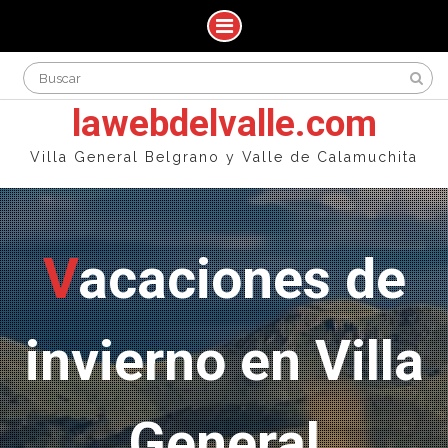
Skip
Search
to
for:
content
lawebdelvalle.com
Villa General Belgrano y Valle de Calamuchita
Vacaciones de
invierno en Villa
General