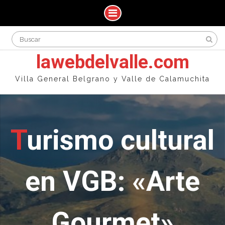
Skip
Search
to
for:
content
lawebdelvalle.com
Villa General Belgrano y Valle de Calamuchita
Turismo cultural
en VGB: «Arte
Gourmet»