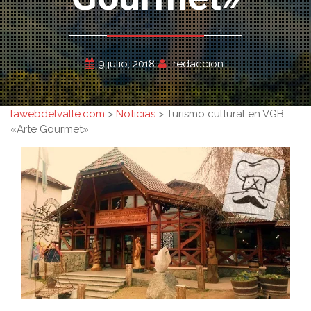
9 julio, 2018
redaccion
lawebdelvalle.com
>
Noticias
>
Turismo cultural en VGB:
«Arte Gourmet»