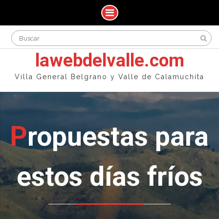
Skip
Search
to
for:
content
lawebdelvalle.com
Villa General Belgrano y Valle de Calamuchita
Propuestas para
estos días fríos