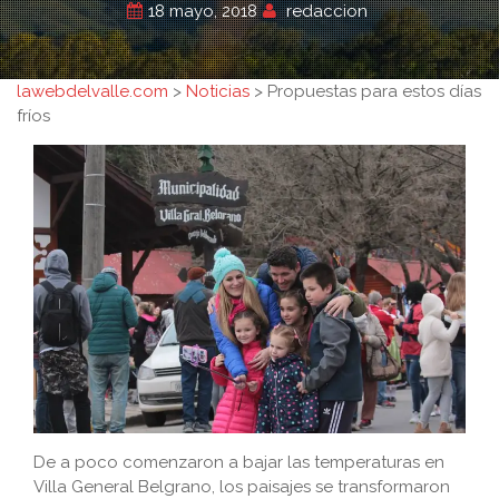
18 mayo, 2018
redaccion
lawebdelvalle.com
>
Noticias
>
Propuestas para estos días
fríos
De a poco comenzaron a bajar las temperaturas en
Villa General Belgrano, los paisajes se transformaron