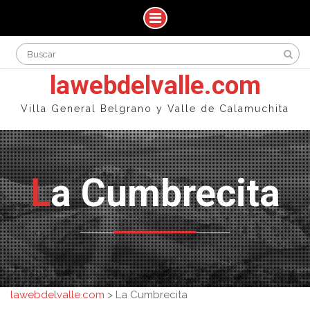
Skip
Search
to
for:
content
lawebdelvalle.com
Villa General Belgrano y Valle de Calamuchita
La Cumbrecita
lawebdelvalle.com
>
La Cumbrecita