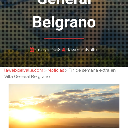
Belgrano
1 mayo, 2018
lawebdelvalle
lawebdelvalle.com
>
Noticias
>
Fin de semana extra en
Villa General Belgrano