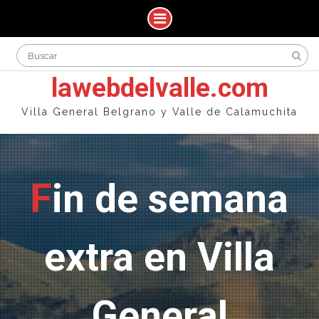
Skip
Search
to
for:
content
lawebdelvalle.com
Villa General Belgrano y Valle de Calamuchita
Fin de semana
extra en Villa
General