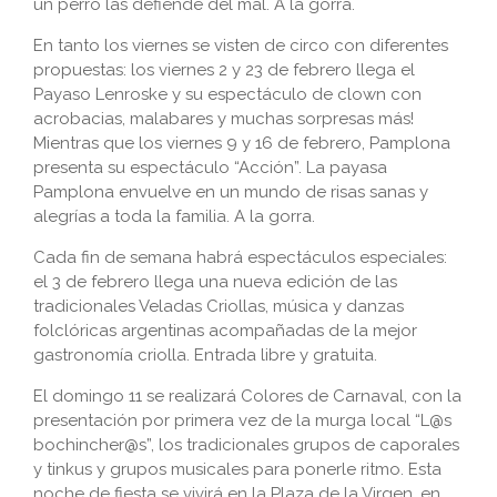
un perro las defiende del mal. A la gorra.
En tanto los viernes se visten de circo con diferentes
propuestas: los viernes 2 y 23 de febrero llega el
Payaso Lenroske y su espectáculo de clown con
acrobacias, malabares y muchas sorpresas más!
Mientras que los viernes 9 y 16 de febrero, Pamplona
presenta su espectáculo “Acción”. La payasa
Pamplona envuelve en un mundo de risas sanas y
alegrías a toda la familia. A la gorra.
Cada fin de semana habrá espectáculos especiales:
el 3 de febrero llega una nueva edición de las
tradicionales Veladas Criollas, música y danzas
folclóricas argentinas acompañadas de la mejor
gastronomía criolla. Entrada libre y gratuita.
El domingo 11 se realizará Colores de Carnaval, con la
presentación por primera vez de la murga local “L@s
bochincher@s”, los tradicionales grupos de caporales
y tinkus y grupos musicales para ponerle ritmo. Esta
noche de fiesta se vivirá en la Plaza de la Virgen, en