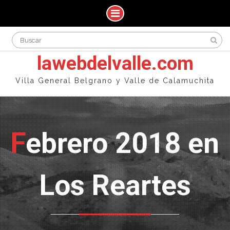
Skip
Search
to
for:
content
lawebdelvalle.com
Villa General Belgrano y Valle de Calamuchita
Febrero 2018 en
Los Reartes