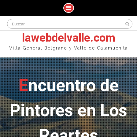
Skip
Search
to
for:
content
lawebdelvalle.com
Villa General Belgrano y Valle de Calamuchita
Encuentro de
Pintores en Los
Reartes