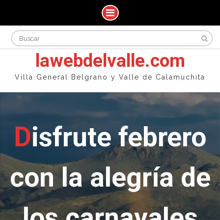
Skip
Search
to
for:
content
lawebdelvalle.com
Villa General Belgrano y Valle de Calamuchita
Disfrute febrero
con la alegría de
los carnavales