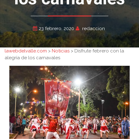
23 febrero, 2020
redaccion
lawebdelvalle.com
>
Noticias
>
Disfrute febrero con la
alegría de los carnavales