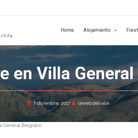
Home
Alojamiento
Fies
chita
re en Villa Genera
7 diciembre, 2017
lawebdelvalle
la General Belgrano