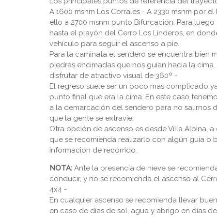
Los principales puntos de referencia del trayect
A 1600 msnm Los Corrales - A 2330 msnm por el 
ello a 2700 msnm punto Bifurcación. Para luego 
hasta el playón del Cerro Los Linderos, en don
vehículo para seguir el ascenso a pie.
Para la caminata el sendero se encuentra bien
piedras encimadas que nos guían hacia la cima. 
disfrutar de atractivo visual de 360º -
El regreso suele ser un poco mas complicado ya
punto final que era la cima. En este caso tenem
a la demarcación del sendero para no salirnos 
que la gente se extravíe.
Otra opción de ascenso es desde Villa Alpina, a
que se recomienda realizarlo con algún guía o b
información de recorrido.
NOTA:
Ante la presencia de nieve se recomiend
conducir, y no se recomienda el ascenso al Cer
4x4 -
En cualquier ascenso se recomienda llevar buen
en caso de días de sol, agua y abrigo en días de