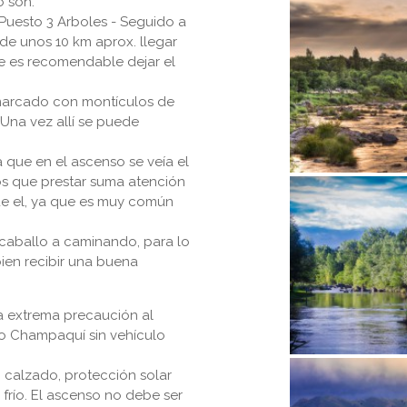
o son:
Puesto 3 Arboles - Seguido a
de unos 10 km aprox. llegar
de es recomendable dejar el
 marcado con montículos de
Una vez allí se puede
 que en el ascenso se veía el
os que prestar suma atención
de el, ya que es muy común
 caballo a caminando, para lo
ien recibir una buena
a extrema precaución al
ro Champaquí sin vehículo
 calzado, protección solar
 frío. El ascenso no debe ser