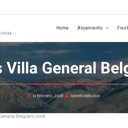
Home
Alojamiento
Fies
chita
s Villa General Be
11 febrero, 2018
lawebdelvalle
 General Belgrano 2018