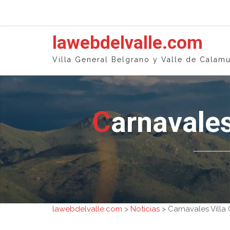
Skip
to
content
lawebdelvalle.com
Villa General Belgrano y Valle de Calamu
Carnavale
lawebdelvalle.com
>
Noticias
>
Carnavales Villa