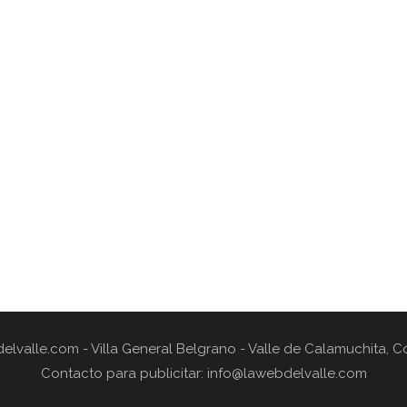
elvalle.com - Villa General Belgrano - Valle de Calamuchita, 
Contacto para publicitar: info@lawebdelvalle.com