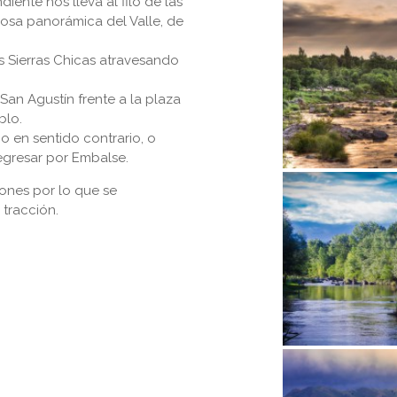
ente nos lleva al filo de las
sa panorámica del Valle, de
as Sierras Chicas atravesando
San Agustín frente a la plaza
blo.
 en sentido contrario, o
regresar por Embalse.
ones por lo que se
tracción.