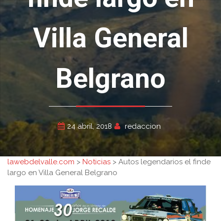
Villa General
Belgrano
24 abril, 2018
redaccion
lawebdelvalle.com
>
Noticias
>
Autos legendarios el finde
largo en Villa General Belgrano