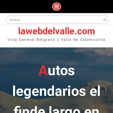
Skip
Search
to
for:
content
lawebdelvalle.com
Villa General Belgrano y Valle de Calamuchita
Autos
legendarios el
finde largo en