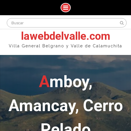
Skip
Search
to
for:
content
lawebdelvalle.com
Villa General Belgrano y Valle de Calamuchita
Amboy,
Amancay, Cerro
Pelado