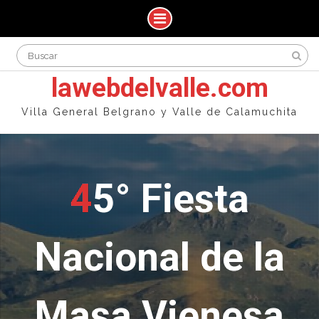
Skip
Search
to
for:
content
lawebdelvalle.com
Villa General Belgrano y Valle de Calamuchita
45° Fiesta
Nacional de la
Masa Vienesa