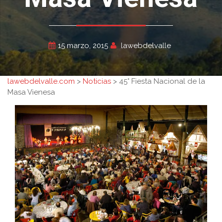
15 marzo, 2015
lawebdelvalle
lawebdelvalle.com
>
Noticias
>
45° Fiesta Nacional de la
Masa Vienesa